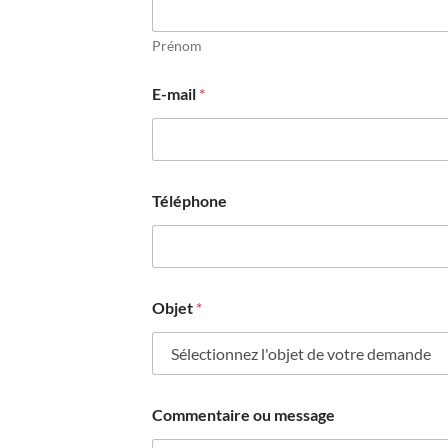
Prénom
E-mail
*
Téléphone
P
Objet
*
r
é
c
i
s
e
Commentaire ou message
z
E