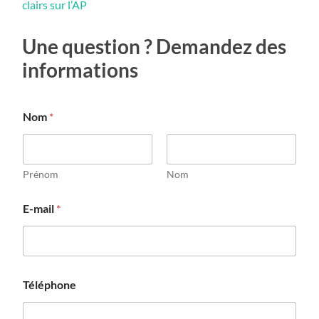
clairs sur l’AP
Une question ? Demandez des
informations
C
Nom
*
o
m
m
e
n
Prénom
Nom
t
a
E-mail
*
i
r
e
o
u
N
Téléphone
o
m