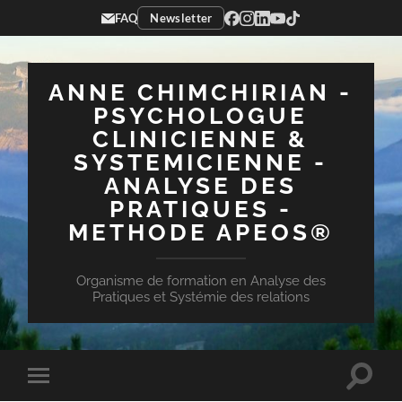
FAQ
Newsletter
ANNE CHIMCHIRIAN -
PSYCHOLOGUE
CLINICIENNE &
SYSTEMICIENNE -
ANALYSE DES
PRATIQUES -
METHODE APEOS®
Organisme de formation en Analyse des
Pratiques et Systémie des relations
Toggle
Toggle
search