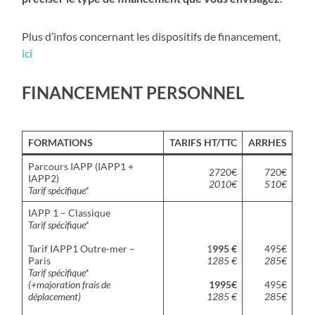
Plus d’infos concernant les dispositifs de financement,
ici
FINANCEMENT PERSONNEL
FORMATIONS
TARIFS HT/TTC
ARRHES
Parcours IAPP (IAPP1 +
2720€
720€
IAPP2)
2010€
510€
Tarif spécifique*
IAPP 1 – Classique
Tarif spécifique*
Tarif IAPP1 Outre-mer –
1
995 €
495€
Paris
1285 €
285€
Tarif spécifique*
(+majoration frais de
1995€
495€
déplacement)
1285 €
285€