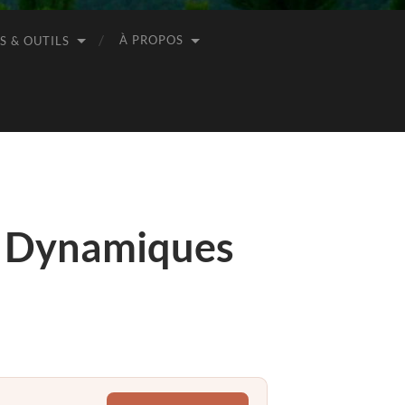
À PROPOS
S & OUTILS
s Dynamiques