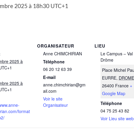
embre 2025 à 18h30
UTC+1
ORGANISATEUR
LIEU
Anne CHIMCHIRIAN
Le Campus – Val
:
Drôme
mbre 2025 à
Téléphone
UTC+1
06 20 12 63 39
Place Michel Pa
E-mail
EURRE
,
DROM
mbre 2025 à
anne.chimchirian@gm
26400
France
+
UTC+1
ail.com
Google Map
Voir le site
Téléphone
/www.anne-
Organisateur
04 75 25 43 82
rian.com/format
p2/
Voir Lieu site web