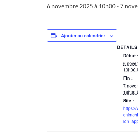
6 novembre 2025 à 10h00
-
7 nov
Ajouter au calendrier
DÉTAILS
Début 
6 nove
10h00
Fin :
7 nove
18h30
Site :
https:/
chimchi
ion-iap